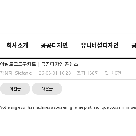
회사소개
공공디자인
유니버설디자인
아날로그도구키트 | 공공디자인 콘텐츠
작성자
Stefanie
26-05-01 16:28
조회
168회
댓글
0건
이전글
다음글
Votre angle sur les machines à sous en ligne me plaît, sauf que vous minimisez