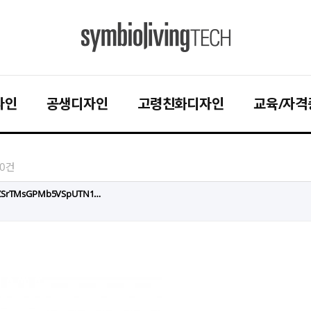
자인
공생디자인
고령친화디자인
교육/자격
0건
XrPZSrTMsGPMb5VSpUTN1…