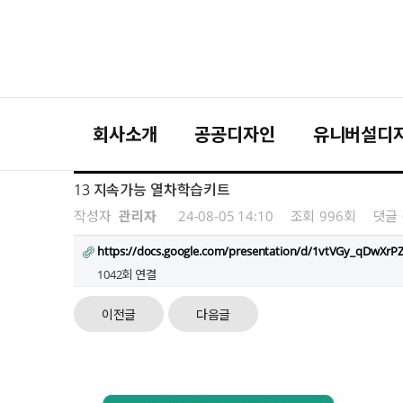
회사소개
공공디자인
유니버설디
13 지속가능 열차학습키트
작성자
관리자
24-08-05 14:10
조회
996회
댓글
https://docs.google.com/presentation/d/1vtVGy_qDw
1042회 연결
이전글
다음글