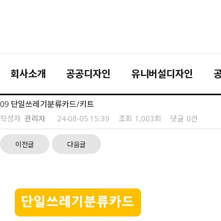
회사소개
공공디자인
유니버설디자인
09 단일쓰레기분류카드/키트
작성자
관리자
24-08-05 15:39
조회
1,003회
댓글
0건
이전글
다음글